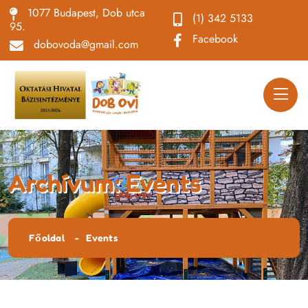
1077 Budapest, Dob utca
(1) 342 5133
95.
Facebook
dobovoda@gmail.com
Archívum:
Events
Főoldal
Events