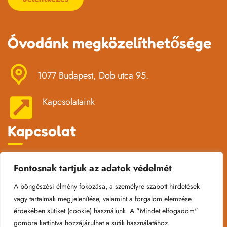
Óvodánk megközelíthetősége
1077 Budapest, Dob utca 95.
Kapcsolataink
Kapcsolat
Fontosnak tartjuk az adatok védelmét
Hétfő – Péntek: 6
:00 – 18:00
Hétvégén és ünnepnapokon: Zárva
A böngészési élmény fokozása, a személyre szabott hirdetések
vagy tartalmak megjelenítése, valamint a forgalom elemzése
dobovoda@gmail.com
érdekében sütiket (cookie) használunk. A "Mindet elfogadom"
06 (1) 342 5133
gombra kattintva hozzájárulhat a sütik használatához.